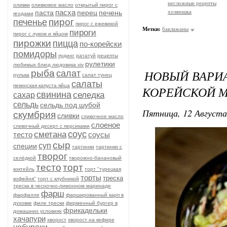
несложные рецепты
оливки
оливковое масло
открытый пирог с
пасха
паста
перец
печень
хозяюшка
ягодами
пирог
печенье
пирог с ежевикой
Метки:
баклажаны
пироги
пирог с луком и яйцом
пирожки
пицца
по-корейски
помидоры
пудинг
рататуй
рецепты
рулетики
любимых блюд людовика xiv
НОВЫЙ ВАРИА
рыба
салат
рулька
салат тунец
салаты
пекинская капуста яйца
КОРЕЙСКОЙ М
свинина
селедка
сахар
сельдь
сельдь под шубой
Пятница, 12 Августа
скумбрия
сливки
сливочное масло
слоеное
сливочный десерт с персиками
соус
сметана
тесто
соусы
сыр
суп
специи
тартинки
тартинки с
творог
селёдкой
творожно-банановый
тесто
торт
коктейль
торт "турецкая
торты
треска
кофейня"
торт с клубникой
треска в чесночно-лимонном маринаде
фарш
фарфалле
фаршированный карп в
духовке
филе трески
фирменный бургер в
фрикадельки
домашних условиях
хачапури
хворост
хворост на кефире