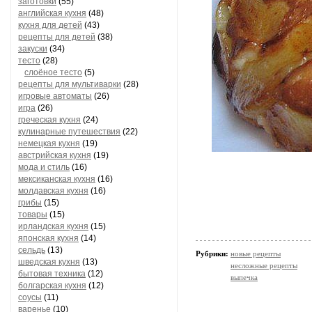
заготовки
(55)
английская кухня
(48)
кухня для детей
(43)
рецепты для детей
(38)
закуски
(34)
тесто
(28)
слоёное тесто
(5)
рецепты для мультиварки
(28)
игровые автоматы
(26)
игра
(26)
греческая кухня
(24)
кулинарные путешествия
(22)
немецкая кухня
(19)
австрийская кухня
(19)
мода и стиль
(16)
мексиканская кухня
(16)
молдавская кухня
(16)
грибы
(15)
товары
(15)
ирландская кухня
(15)
японская кухня
(14)
сельдь
(13)
Рубрики:
новые рецепты
шведская кухня
(13)
несложные рецепты
бытовая техника
(12)
выпечка
болгарская кухня
(12)
соусы
(11)
варенье
(10)