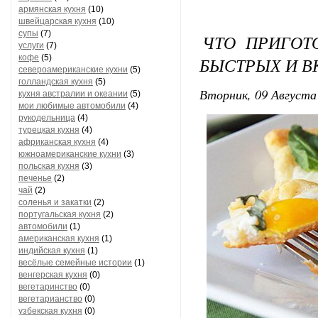
армянская кухня
(10)
швейцарская кухня
(10)
супы
(7)
ЧТО ПРИГОТО
услуги
(7)
кофе
(5)
БЫСТРЫХ И 
североамериканские кухни
(5)
голландская кухня
(5)
Вторник, 09 Августа 
кухня австралии и океании
(5)
мои любимые автомобили
(4)
рукодельница
(4)
турецкая кухня
(4)
африканская кухня
(4)
южноамериканские кухни
(3)
польская кухня
(3)
печенье
(2)
чай
(2)
соленья и закатки
(2)
португальская кухня
(2)
автомобили
(1)
американская кухня
(1)
индийская кухня
(1)
весёлые семейные истории
(1)
венгерская кухня
(0)
вегетаринство
(0)
вегетарианство
(0)
узбекская кухня
(0)