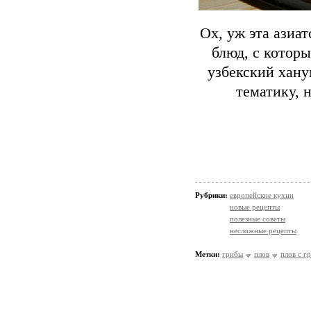
Ох, уж эта азиа
блюд, с котор
узбекский хану
тематику, 
Рубрики:
европейские кухни
новые рецепты
полезные советы
несложные рецепты
Метки:
грибы
плов
плов с г