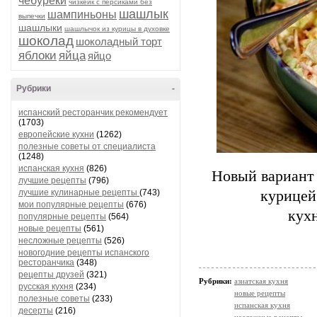
чебуреки
чизкейк с персиками без
шашлык
шампиньоны
выпечки
шашлыки
шашлычок из курицы в духовке
шоколад
шоколадный торт
яблоки
яйца
яйцо
Рубрики
-
испанский ресторанчик рекомендует
(1703)
европейские кухни
(1262)
полезные советы от специалиста
(1248)
испанская кухня
(826)
Новый вариант 
лучшие рецепты
(796)
лучшие кулинарные рецепты
(743)
курицей
мои популярные рецепты
(676)
кухн
популярные рецепты
(564)
новые рецепты
(561)
несложные рецепты
(526)
новогодние рецепты испанского
ресторанчика
(348)
рецепты друзей
(321)
Рубрики:
азиатская кухня
русская кухня
(234)
новые рецепты
полезные советы
(233)
испанская кухня
десерты
(216)