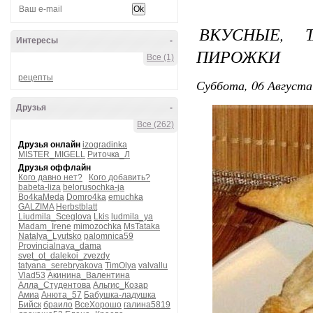
ВКУСНЫЕ, 
Интересы
-
ПИРОЖКИ
Все (1)
рецепты
Суббота, 06 Августа
Друзья
-
Все (262)
Друзья онлайн
izogradinka
MISTER_MIGELL
Риточка_Л
Друзья оффлайн
Кого давно нет?
Кого добавить?
babeta-liza
belorusochka-ja
Bo4kaMeda
Domro4ka
emuchka
GALZIMA
Herbstblatt
Liudmila_Sceglova
Lkis
ludmila_ya
Madam_Irene
mimozochka
MsTataka
Natalya_Lyutsko
palomnica59
Provincialnaya_dama
svet_ot_dalekoi_zvezdy
tatyana_serebryakova
TimOlya
valvallu
Vlad53
Акинина_Валентина
Алла_Студентова
Альгис_Козар
Амиа
Анюта_57
Бабушка-ладушка
Бийск
браило
ВсеХорошо
галина5819