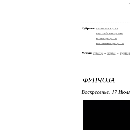
Рубрики:
азиатская кухня
европейские кухни
новые рецепты
несложные рецепты
Метки:
курица
карри
курица
ФУНЧОЗА
Воскресенье, 17 Июля