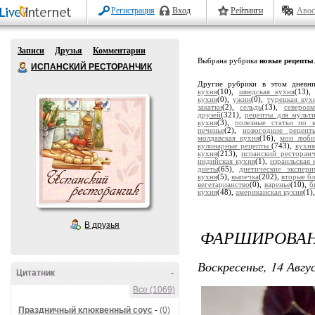
Регистрация
Вход
Рейтинги
Авос
Записи
Друзья
Комментарии
Выбрана рубрика
новые рецепты
ИСПАНСКИЙ РЕСТОРАНЧИК
Другие рубрики в этом дневн
кухня
(10),
шведская кухня
(13)
кухня
(0),
ужин
(0),
турецкая кух
закатки
(2),
сельдь
(13),
североа
друзей
(321),
рецепты для мульт
кухня
(3),
полезные статьи по 
печенье
(2),
новогодние рецепт
молдавская кухня
(16),
мои люби
кулинарные рецепты
(743),
кухня
кухня
(213),
испанский ресторан
индийская кухня
(1),
израильская 
диеты
(65),
диетические экспери
кухня
(5),
выпечка
(202),
вторые б
вегетарианство
(0),
варенье
(10),
б
кухня
(48),
американская кухня
(1)
В друзья
ФАРШИРОВА
Воскресенье, 14 Авгу
Цитатник
-
Все (1069)
Праздничный клюквенный соус
-
(0)