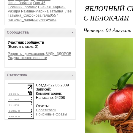
Нина_Зобкова
Оня-45
ЯБЛОЧНЫЙ СП
Осенний_романс
Пьяная_Кармен
Разира
Рамина-Марина
Татьяна_Лев
С ЯБЛОКАМИ
Татьяна_Саксонова
гала0557
наталья_ландыш
оля-душка
Четверг, 04 Августа 
Сообщества
-
Участник сообществ
(Всего в списке: 3)
Рецепты_домохозяек
БУДЬ_ЗДОРОВ
Радуга_женственности
Статистика
-
Создан: 22.06.2009
Записей:
Комментариев:
Написано: 64208
Отчеты:
Посетители
Поисковые фразы