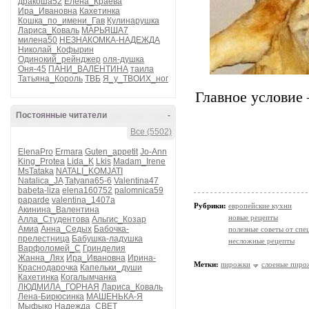
дракоша52
Елена_Краева
Ира_Ивановна
Кахетинка
Кошка_по_имени_Гав
Кулинарушка
Лариса_Коваль
МАРЬЯША7
милена50
НЕЗНАКОМКА-НАДЕЖДА
Николай_Кофырин
Одинокий_рейнджер
оля-душка
Оня-45
ПАНИ_ВАЛЕНТИНА
таила
Татьяна_Король
ТВБ
Я_у_ТВОИХ_ног
Главное условие 
Постоянные читатели
-
Все (5502)
ElenaPro
Ermara
Guten_appetit
Jo-Ann
King_Protea
Lida_K
Lkis
Madam_Irene
MsTataka
NATALI_KOMJATI
Natalica_JA
Tatyana65-6
Valentina47
babeta-liza
elena160752
palomnica59
paparde
valentina_1407a
Рубрики:
европейские кухни
Акинина_Валентина
новые рецепты
Алла_Студентова
Альгис_Козар
Амиа
Анна_Седых
Бабочка-
полезные советы от спе
прелестница
Бабушка-ладушка
несложные рецепты
Варфоломей_С
Гринделия
Жанна_Лях
Ира_Ивановна
Ирина-
Метки:
пирожки
слоеные пиро
Краснодарочка
Капельки_души
Кахетинка
Когалымчанка
ЛЮДМИЛА_ГОРНАЯ
Лариса_Коваль
Лена-Бирюсинка
МАШЕНЬКА-Я
Мыфыко
Надежда_СВЕТ