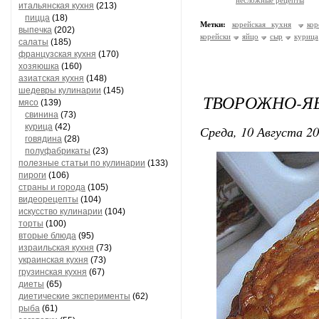
несложные рецепты
итальянская кухня
(213)
пицца
(18)
Метки:
корейская кухня
кор
выпечка
(202)
корейски
яйцо
сыр
курица
салаты
(185)
французская кухня
(170)
хозяюшка
(160)
азиатская кухня
(148)
шедевры кулинарии
(145)
ТВОРОЖНО-Я
мясо
(139)
свинина
(73)
курица
(42)
Среда, 10 Августа 20
говядина
(28)
полуфабрикаты
(23)
полезные статьи по кулинарии
(133)
пироги
(106)
страны и города
(105)
видеорецепты
(104)
искусство кулинарии
(104)
торты
(100)
вторые блюда
(95)
израильская кухня
(73)
украинская кухня
(73)
грузинская кухня
(67)
диеты
(65)
диетические эксперименты
(62)
рыба
(61)