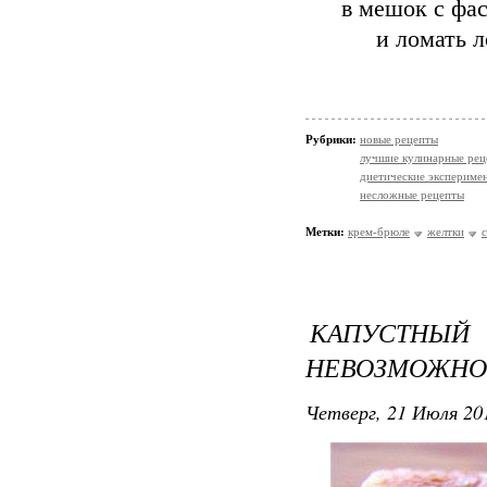
в мешок с фа
и ломать 
Рубрики:
новые рецепты
лучшие кулинарные рец
диетические экспериме
несложные рецепты
Метки:
крем-брюле
желтки
КАПУСТНЫ
НЕВОЗМОЖНО
Четверг, 21 Июля 201