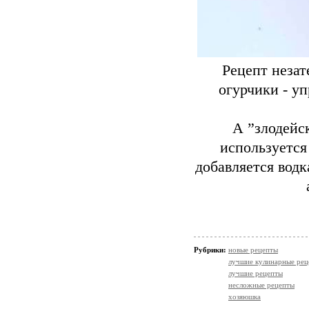
Рецепт незат
огурчики - у
А ”злодейс
используется
добавляется водк
Рубрики:
новые рецепты
лучшие кулинарные рец
лучшие рецепты
несложные рецепты
хозяюшка