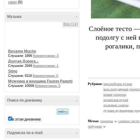
ужин
(0)
Музыка
-
Все (14)
Слоёное тесто — 
подолгу с ней
рогалики, п
Besame Mucho
Слушали: 1896
Комментарии: 3
Долгая Дорога...
Слушали: 2699
Комментарии: 1
Sting
Слушали: 9118
Комментарии: 0
Мужчина и женщина Fausto Papetti
Рубрики:
европейские кухни
Слушали: 10568
Комментарии: 0
мои популярные рецеп
новые рецепты
испанская кухня
Поиск по дневнику
-
полезные советы
лучшие кулинарные рец
в этом дневнике
Метки:
рецепты
слоёное тесто
чебуреки
Подписка по e-mail
-