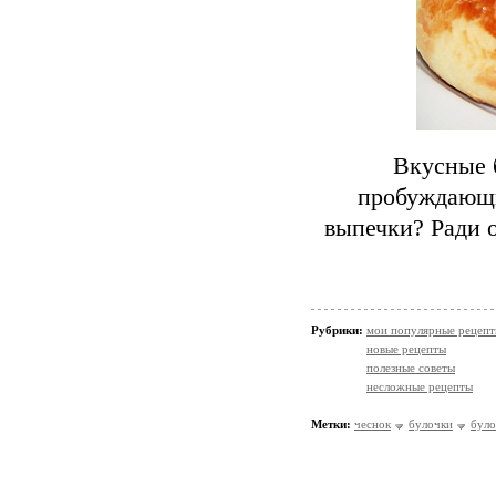
Вкусные 
пробуждающим
выпечки? Ради о
Рубрики:
мои популярные рецеп
новые рецепты
полезные советы
несложные рецепты
Метки:
чеснок
булочки
було