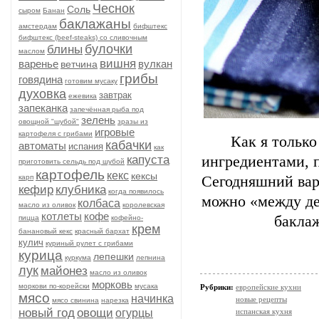
Чеснок
Соль
сыром
Банан
баклажаны
амстердам
бифштекс
бифштекс (beef-stеаks) со сливочным
булочки
блины
маслом
вишня
варенье
вулкан
ветчина
грибы
говядина
готовим мусаку
духовка
завтрак
ежевика
запеканка
запечённая рыба под
зелень
овощной "шубой"
зразы из
игровые
картофеля с грибами
Как я тольк
кабачки
автоматы
испания
как
капуста
ингредиентами, п
приготовить сельдь под шубой
картофель
кекс
кексы
карп
Сегодняшний вар
кефир
клубника
когда появилось
можно «между дел
колбаса
масло из оливок
королевская
котлеты
кофе
бакла
пицца
кофейно-
крем
банановый кекс
красный бархат
кулич
куриный рулет с грибами
курица
лепешки
куркума
лепнина
лук
майонез
масло из оливок
морковь
моркови по-корейски
мусака
Рубрики:
европейские кухни
мясо
начинка
новые рецепты
мясо свинина
нарезка
новый год
овощи
огурцы
испанская кухня