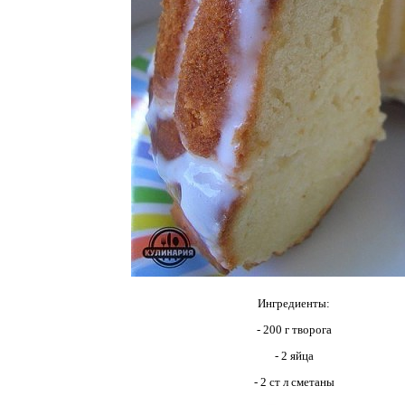
Ингредиенты:
- 200 г творога
- 2 яйца
- 2 ст л сметаны