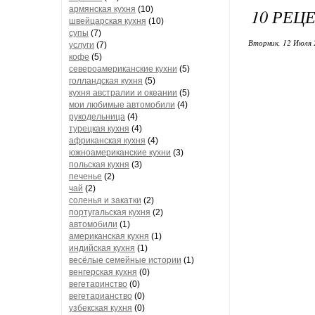
армянская кухня
(10)
10 РЕЦ
швейцарская кухня
(10)
супы
(7)
Вторник, 12 Июля 
услуги
(7)
кофе
(5)
североамериканские кухни
(5)
голландская кухня
(5)
кухня австралии и океании
(5)
мои любимые автомобили
(4)
рукодельница
(4)
турецкая кухня
(4)
африканская кухня
(4)
южноамериканские кухни
(3)
польская кухня
(3)
печенье
(2)
чай
(2)
соленья и закатки
(2)
португальская кухня
(2)
автомобили
(1)
американская кухня
(1)
индийская кухня
(1)
весёлые семейные истории
(1)
венгерская кухня
(0)
вегетаринство
(0)
вегетарианство
(0)
узбекская кухня
(0)