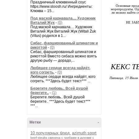
Праздничный клюквенный соус
Основные проду
https://www.sloosh.ru/ Ингредиенты:
морепродукты. Одн
Клюква – 15...
ли можно найти с
Под маской карнавала.... Художник
Виталий Жук
-
(0)
НЕ ЗАБ
Под маской карнавала.... Художник
Виталий Жук Виталий Жук (Witali Żuk
(Vitus) родился в 1...
Сибас, фаршированный шпинатом и
рикоттой
-
(0)
Сибас, фаршированный шпинатом и
рикоттой Вместо сибаса можно взять
другую рыбу — дорадо,...
КЕКС 
Любящее сердце всегда найдёт,
кого согреть.
-
(0)
Любящее сердце всегда найдёт, кого
Пятница, 15 Июля 
согреть. ***Здесь будет текст*** ...
Берегите любовь.. Всей душой
берегите..
-
(1)
Берегите любовь.. Всей душой
берегите.. ***Здесь будет текст***
***...
Метки
-
10 популярных блюд.
azimuth sport
beef-stеаks
cвинина с грибами в духовке с