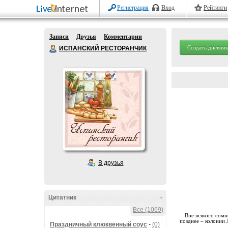
Регистрация
Вход
Рейтинги
Записи
Друзья
Комментарии
Создать дневник
ИСПАНСКИЙ РЕСТОРАНЧИК
В друзья
Цитатник
-
Все (1069)
Вне всякого сомн
позднее – колонии
Праздничный клюквенный соус
-
(0)