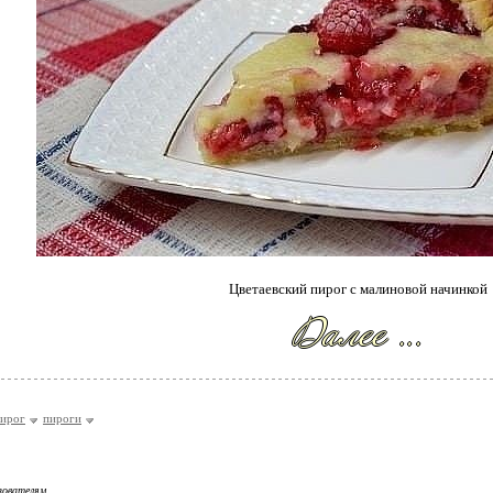
Цветаевский
пирог с малиновой начинкой
ирог
пироги
зователям