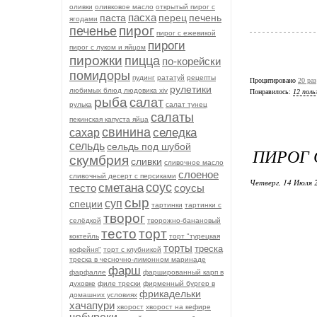
оливки
оливковое масло
открытый пирог с
пасха
паста
перец
печень
ягодами
пирог
печенье
пирог с ежевикой
пироги
пирог с луком и яйцом
пирожки
пицца
по-корейски
помидоры
пудинг
рататуй
рецепты
Процитировано
20 раз
рулетики
любимых блюд людовика xiv
Понравилось:
12 поль
рыба
салат
рулька
салат тунец
салаты
пекинская капуста яйца
свинина
селедка
сахар
сельдь
сельдь под шубой
ПИРОГ 
скумбрия
сливки
сливочное масло
слоеное
сливочный десерт с персиками
Четверг, 14 Июля 
соус
сметана
тесто
соусы
сыр
суп
специи
тартинки
тартинки с
творог
селёдкой
творожно-банановый
тесто
торт
коктейль
торт "турецкая
торты
треска
кофейня"
торт с клубникой
треска в чесночно-лимонном маринаде
фарш
фарфалле
фаршированный карп в
духовке
филе трески
фирменный бургер в
фрикадельки
домашних условиях
хачапури
хворост
хворост на кефире