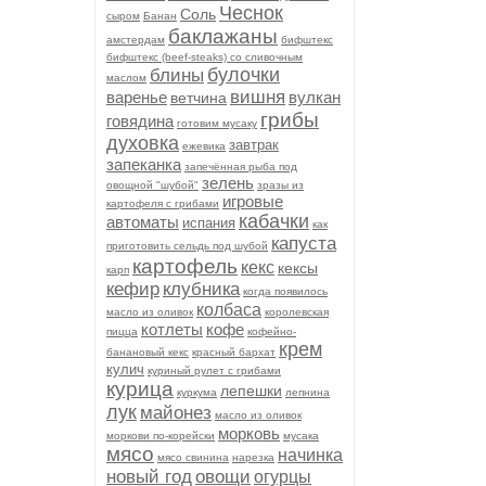
Чеснок
Соль
сыром
Банан
баклажаны
амстердам
бифштекс
бифштекс (beef-stеаks) со сливочным
булочки
блины
маслом
вишня
варенье
вулкан
ветчина
грибы
говядина
готовим мусаку
духовка
завтрак
ежевика
запеканка
запечённая рыба под
зелень
овощной "шубой"
зразы из
игровые
картофеля с грибами
кабачки
автоматы
испания
как
капуста
приготовить сельдь под шубой
картофель
кекс
кексы
карп
кефир
клубника
когда появилось
колбаса
масло из оливок
королевская
котлеты
кофе
пицца
кофейно-
крем
банановый кекс
красный бархат
кулич
куриный рулет с грибами
курица
лепешки
куркума
лепнина
лук
майонез
масло из оливок
морковь
моркови по-корейски
мусака
мясо
начинка
мясо свинина
нарезка
новый год
овощи
огурцы