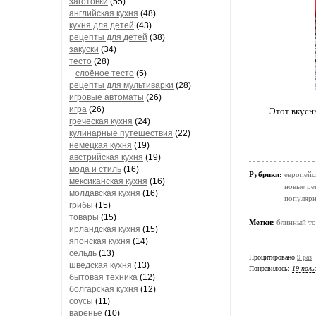
заготовки
(55)
английская кухня
(48)
кухня для детей
(43)
рецепты для детей
(38)
закуски
(34)
тесто
(28)
слоёное тесто
(5)
рецепты для мультиварки
(28)
игровые автоматы
(26)
игра
(26)
Этот вкусны
греческая кухня
(24)
кулинарные путешествия
(22)
немецкая кухня
(19)
австрийская кухня
(19)
мода и стиль
(16)
Рубрики:
европейс
мексиканская кухня
(16)
новые ре
молдавская кухня
(16)
популярн
грибы
(15)
товары
(15)
Метки:
блинный то
ирландская кухня
(15)
японская кухня
(14)
сельдь
(13)
Процитировано
9 раз
шведская кухня
(13)
Понравилось:
19 поль
бытовая техника
(12)
болгарская кухня
(12)
соусы
(11)
варенье
(10)