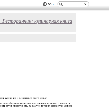
_Ресторанчик: кулинарная книга
ой кухни, но и рецепты со всего мира!
е на ее формирование оказали древние римляне и мавры, а
строту и пикантность, ту самую, которая сейчас так ценима