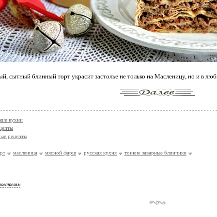
й, сытный блинный торт украсит застолье не только на Масленицу, но и в люб
кие кухни
цепты
ые рецепты
рт
масленица
мясной фарш
русская кухня
тонкие заварные блинчики
зователям