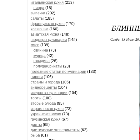
итальянская кухня
(213)
пицца
(18)
выпечка
(202)
салаты
(185)
французская кухня
(170)
БЛИНН
хозяюшка
(160)
азиатская кухня
(148)
Среда, 13 Июля 20
шедевры кулинарии
(145)
мясо
(139)
свинина
(73)
курица
(42)
говядина
(28)
полуфабрикаты
(23)
полезные статьи по кулинарии
(133)
пироги
(106)
страны и города
(105)
видеорецепты
(104)
искусство кулинарии
(104)
торты
(100)
вторые блюда
(95)
израильская кухня
(73)
украинская кухня
(73)
грузинская кухня
(67)
диеты
(65)
диетические эксперименты
(62)
рыба
(61)