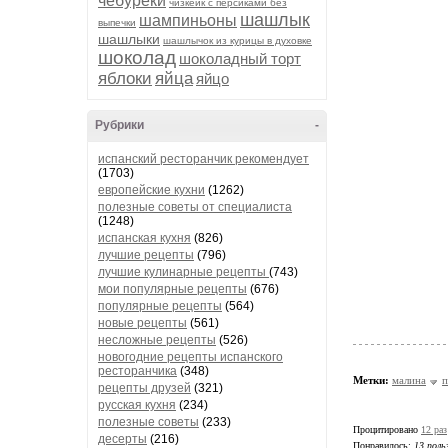
чебуреки
чизкейк с персиками без
шашлык
шампиньоны
выпечки
шашлыки
шашлычок из курицы в духовке
шоколад
шоколадный торт
яблоки
яйца
яйцо
Рубрики
-
испанский ресторанчик рекомендует
(1703)
европейские кухни
(1262)
полезные советы от специалиста
(1248)
испанская кухня
(826)
лучшие рецепты
(796)
лучшие кулинарные рецепты
(743)
мои популярные рецепты
(676)
популярные рецепты
(564)
новые рецепты
(561)
несложные рецепты
(526)
новогодние рецепты испанского
ресторанчика
(348)
Метки:
малина
п
рецепты друзей
(321)
русская кухня
(234)
полезные советы
(233)
Процитировано
12 раз
десерты
(216)
Понравилось:
13 поль