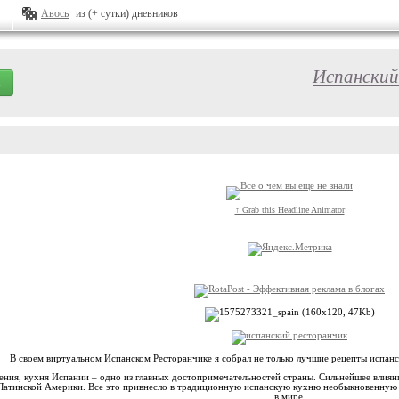
Авось
из (+ сутки) дневников
Испанский
↑ Grab this Headline Animator
В своем виртуальном Испанском Ресторанчике я собрал не только лучшие рецепты испанск
ения, кухня Испании – одно из главных достопримечательностей страны. Сильнейшее влияни
 Латинской Америки. Все это привнесло в традиционную испанскую кухню необыкновенную о
в мире.