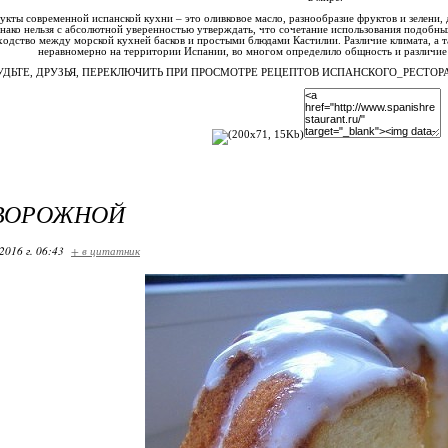
кты современной испанской кухни – это оливковое масло, разнообразие фруктов и зелени,
ако нельзя с абсолютной уверенностью утверждать, что сочетание использования подобны
ходство между морской кухней басков и простыми блюдами Кастилии. Различие климата, а 
неравномерно на территории Испании, во многом определило общность и различие
УДЬТЕ, ДРУЗЬЯ, ПЕРЕКЛЮЧИТЬ ПРИ ПРОСМОТРЕ РЕЦЕПТОВ ИСПАНСКОГО_РЕСТО
ТВОРОЖНОЙ
2016 г. 06:43
+ в цитатник