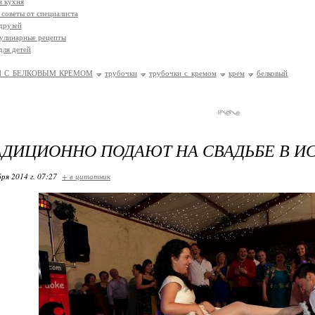
я кухня
 советы от специалиста
друзей
улинарные рецепты
для детей
И С БЕЛКОВЫМ КРЕМОМ
трубочки
трубочки с кремом
крем
белковый
АДИЦИОННО ПОДАЮТ НА СВАДЬБЕ В И
ря 2014 г. 07:27
+ в цитатник