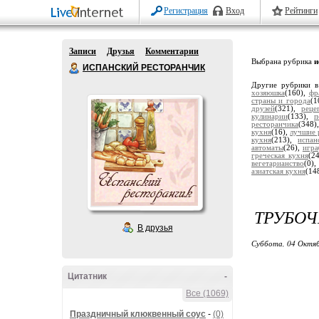
Регистрация
Вход
Рейтинги
Записи
Друзья
Комментарии
Выбрана рубрика
и
ИСПАНСКИЙ РЕСТОРАНЧИК
Другие рубрики в
хозяюшка
(160),
фр
страны и города
(1
друзей
(321),
реце
кулинарии
(133),
п
ресторанчика
(348
кухня
(16),
лучшие 
кухня
(213),
испан
автоматы
(26),
игра
греческая кухня
(2
вегетарианство
(0)
азиатская кухня
(14
ТРУБОЧ
В друзья
Суббота, 04 Октяб
Цитатник
-
Все (1069)
Праздничный клюквенный соус
-
(0)