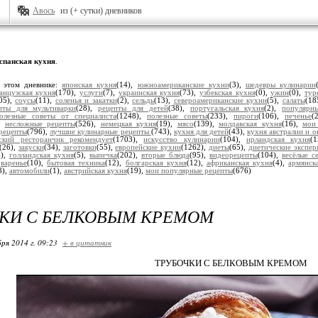
Авось
из (+ сутки) дневников
спанская кухня
.
 этом дневнике:
японская кухня
(14),
южноамериканские кухни
(3),
шедевры кулинарии
анцузская кухня
(170),
услуги
(7),
украинская кухня
(73),
узбекская кухня
(0),
ужин
(0),
тур
05),
соусы
(11),
соленья и закатки
(2),
сельдь
(13),
североамериканские кухни
(5),
салаты
(18
пты для мультиварки
(28),
рецепты для детей
(38),
португальская кухня
(2),
популярн
олезные советы от специалиста
(1248),
полезные советы
(233),
пироги
(106),
печенье
(
),
несложные рецепты
(526),
немецкая кухня
(19),
мясо
(139),
молдавская кухня
(16),
мои
рецепты
(796),
лучшие кулинарные рецепты
(743),
кухня для детей
(43),
кухня австралии и о
ский ресторанчик рекомендует
(1703),
искусство кулинарии
(104),
ирландская кухня
(
(26),
закуски
(34),
заготовки
(55),
европейские кухни
(1262),
диеты
(65),
диетические экспе
4),
голландская кухня
(5),
выпечка
(202),
вторые блюда
(95),
видеорецепты
(104),
весёлые с
,
варенье
(10),
бытовая техника
(12),
болгарская кухня
(12),
африканская кухня
(4),
армянск
8),
автомобили
(1),
австрийская кухня
(19),
мои популярные рецепты
(676)
КИ С БЕЛКОВЫМ КРЕМОМ
ря 2014 г. 09:23
+ в цитатник
ТРУБОЧКИ С БЕЛКОВЫМ КРЕМОМ