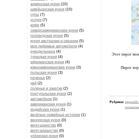
армянская кухня
(10)
швейцарская кухня
(10)
супы
(7)
услуги
(7)
кофе
(5)
североамериканские кухни
(5)
голландская кухня
(5)
кухня австралии и океании
(5)
мои любимые автомобили
(4)
рукодельница
(4)
Этот пирог мож
турецкая кухня
(4)
африканская кухня
(4)
южноамериканские кухни
(3)
Пирог хор
польская кухня
(3)
печенье
(2)
чай
(2)
соленья и закатки
(2)
португальская кухня
(2)
автомобили
(1)
Рубрики:
европейс
американская кухня
(1)
испанска
индийская кухня
(1)
весёлые семейные истории
(1)
венгерская кухня
(0)
вегетаринство
(0)
вегетарианство
(0)
узбекская кухня
(0)