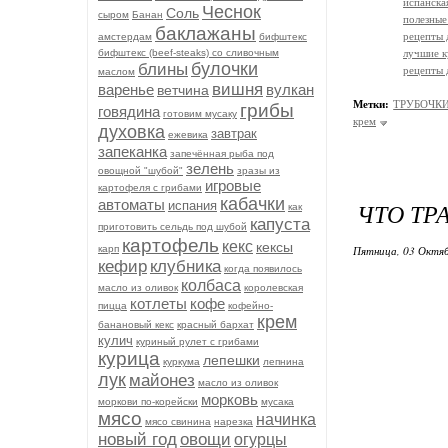
испанска
Чеснок
Соль
сыром
Банан
полезные
баклажаны
рецепты 
амстердам
бифштекс
бифштекс (beef-stеаks) со сливочным
лучшие к
булочки
блины
рецепты 
маслом
вишня
варенье
вулкан
ветчина
Метки:
ТРУБОЧК
грибы
говядина
готовим мусаку
крем
духовка
завтрак
ежевика
запеканка
запечённая рыба под
зелень
овощной "шубой"
зразы из
игровые
картофеля с грибами
кабачки
автоматы
ЧТО ТР
испания
как
капуста
приготовить сельдь под шубой
картофель
кекс
кексы
карп
Пятница, 03 Октяб
кефир
клубника
когда появилось
колбаса
масло из оливок
королевская
котлеты
кофе
пицца
кофейно-
крем
банановый кекс
красный бархат
кулич
куриный рулет с грибами
курица
лепешки
куркума
лепнина
лук
майонез
масло из оливок
морковь
моркови по-корейски
мусака
мясо
начинка
мясо свинина
нарезка
новый год
овощи
огурцы