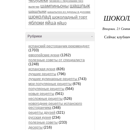
чебуреки
чизкейк с персиками без
шашлык
шампиньоны
выпечки
шашлыки
шашлычок из курицы в духовке
ШОКОЛ
шоколад
шоколадный торт
яблоки
яйца
яйцо
Вторник, 23 Сентя
Рубрики
-
Сейчас клубнич
испанский ресторанчик рекомендует
(1703)
европейские кухни
(1262)
полезные советы от специалиста
(1248)
испанская кухня
(826)
лучшие рецепты
(796)
лучшие кулинарные рецепты
(743)
мои популярные рецепты
(676)
популярные рецепты
(564)
новые рецепты
(561)
несложные рецепты
(526)
новогодние рецепты испанского
ресторанчика
(348)
рецепты друзей
(321)
русская кухня
(234)
полезные советы
(233)
десерты
(216)