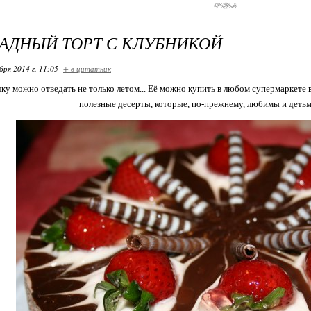
АДНЫЙ ТОРТ С КЛУБНИКОЙ
бря 2014 г. 11:05
+ в цитатник
ку можно отведать не только летом... Её можно купить в любом супермаркете в 
полезные десерты, которые, по-прежнему, любимы и детьм