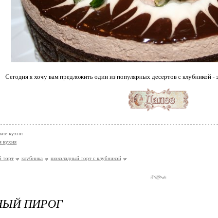
Сегодня я хочу вам предложить один из популярных десертов с клубникой - 
кие кухни
я кухня
 торт
клубника
шоколадный торт с клубникой
НЫЙ ПИРОГ