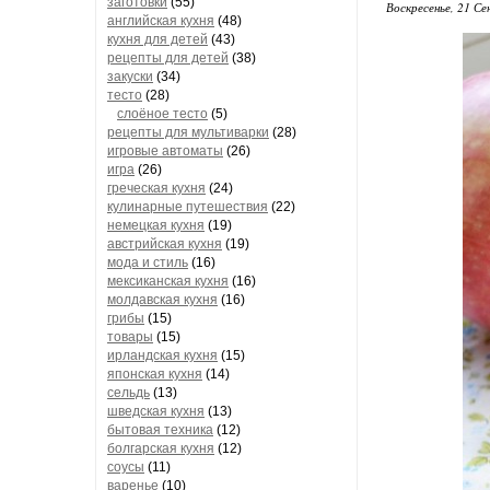
заготовки
(55)
Воскресенье, 21 Се
английская кухня
(48)
кухня для детей
(43)
рецепты для детей
(38)
закуски
(34)
тесто
(28)
слоёное тесто
(5)
рецепты для мультиварки
(28)
игровые автоматы
(26)
игра
(26)
греческая кухня
(24)
кулинарные путешествия
(22)
немецкая кухня
(19)
австрийская кухня
(19)
мода и стиль
(16)
мексиканская кухня
(16)
молдавская кухня
(16)
грибы
(15)
товары
(15)
ирландская кухня
(15)
японская кухня
(14)
сельдь
(13)
шведская кухня
(13)
бытовая техника
(12)
болгарская кухня
(12)
соусы
(11)
варенье
(10)