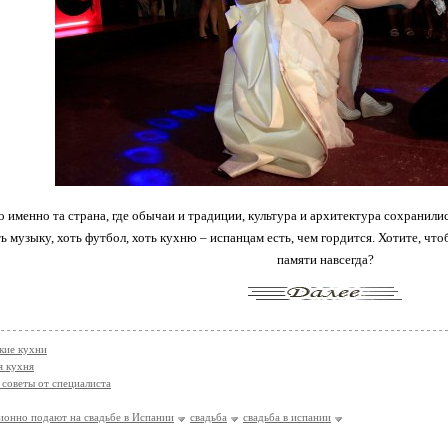
о именно та страна, где обычаи и традиции, культура и архитектура сохранил
ь музыку, хоть футбол, хоть кухню – испанцам есть, чем гордится. Хотите, ч
памяти навсегда?
кие кухни
я кухня
 советы от специалиста
ионно подают на свадьбе в Испании
свадьба
свадьба в испании