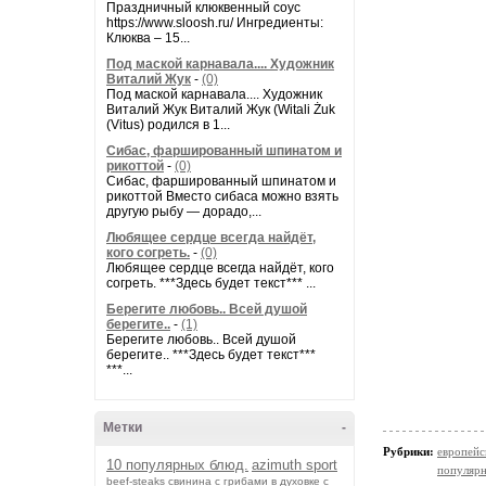
Праздничный клюквенный соус
https://www.sloosh.ru/ Ингредиенты:
Клюква – 15...
Под маской карнавала.... Художник
Виталий Жук
-
(0)
Под маской карнавала.... Художник
Виталий Жук Виталий Жук (Witali Żuk
(Vitus) родился в 1...
Сибас, фаршированный шпинатом и
рикоттой
-
(0)
Сибас, фаршированный шпинатом и
рикоттой Вместо сибаса можно взять
другую рыбу — дорадо,...
Любящее сердце всегда найдёт,
кого согреть.
-
(0)
Любящее сердце всегда найдёт, кого
согреть. ***Здесь будет текст*** ...
Берегите любовь.. Всей душой
берегите..
-
(1)
Берегите любовь.. Всей душой
берегите.. ***Здесь будет текст***
***...
Метки
-
Рубрики:
европейс
10 популярных блюд.
azimuth sport
популярн
beef-stеаks
cвинина с грибами в духовке с