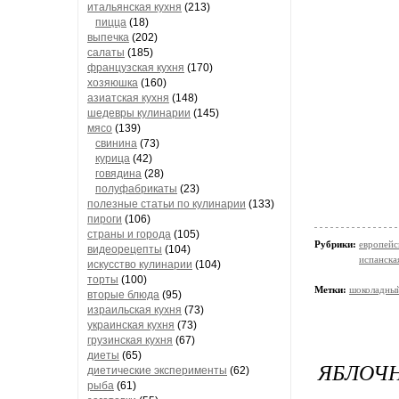
итальянская кухня
(213)
пицца
(18)
выпечка
(202)
салаты
(185)
французская кухня
(170)
хозяюшка
(160)
азиатская кухня
(148)
шедевры кулинарии
(145)
мясо
(139)
свинина
(73)
курица
(42)
говядина
(28)
полуфабрикаты
(23)
полезные статьи по кулинарии
(133)
пироги
(106)
страны и города
(105)
Рубрики:
европейс
видеорецепты
(104)
испанска
искусство кулинарии
(104)
торты
(100)
Метки:
шоколадный
вторые блюда
(95)
израильская кухня
(73)
украинская кухня
(73)
грузинская кухня
(67)
диеты
(65)
ЯБЛОЧ
диетические эксперименты
(62)
рыба
(61)