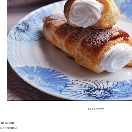
********
кие кухни
ые рецепты