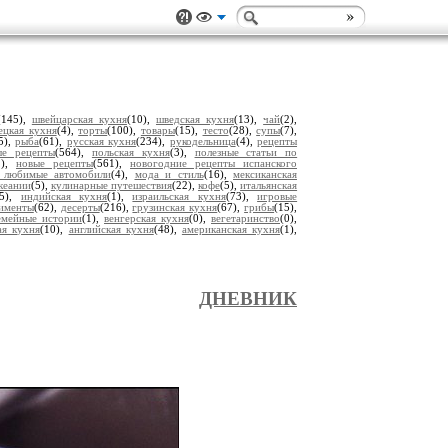
(145),
швейцарская кухня
(10),
шведская кухня
(13),
чай
(2),
ецкая кухня
(4),
торты
(100),
товары
(15),
тесто
(28),
супы
(7),
5),
рыба
(61),
русская кухня
(234),
рукодельница
(4),
рецепты
ые рецепты
(564),
польская кухня
(3),
полезные статьи по
2),
новые рецепты
(561),
новогодние рецепты испанского
 любимые автомобили
(4),
мода и стиль
(16),
мексиканская
кеании
(5),
кулинарные путешествия
(22),
кофе
(5),
итальянская
15),
индийская кухня
(1),
израильская кухня
(73),
игровые
рименты
(62),
десерты
(216),
грузинская кухня
(67),
грибы
(15),
емейные истории
(1),
венгерская кухня
(0),
вегетаринство
(0),
ая кухня
(10),
английская кухня
(48),
американская кухня
(1),
ДНЕВНИК