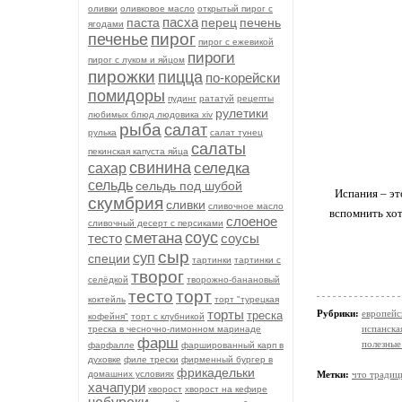
оливки
оливковое масло
открытый пирог с
пасха
паста
перец
печень
ягодами
пирог
печенье
пирог с ежевикой
пироги
пирог с луком и яйцом
пирожки
пицца
по-корейски
помидоры
пудинг
рататуй
рецепты
рулетики
любимых блюд людовика xiv
рыба
салат
рулька
салат тунец
салаты
пекинская капуста яйца
свинина
селедка
сахар
сельдь
сельдь под шубой
Испания – эт
скумбрия
сливки
сливочное масло
вспомнить хот
слоеное
сливочный десерт с персиками
соус
сметана
тесто
соусы
сыр
суп
специи
тартинки
тартинки с
творог
селёдкой
творожно-банановый
тесто
торт
коктейль
торт "турецкая
торты
Рубрики:
европейс
треска
кофейня"
торт с клубникой
испанска
треска в чесночно-лимонном маринаде
фарш
полезные
фарфалле
фаршированный карп в
духовке
филе трески
фирменный бургер в
фрикадельки
домашних условиях
Метки:
что традиц
хачапури
хворост
хворост на кефире